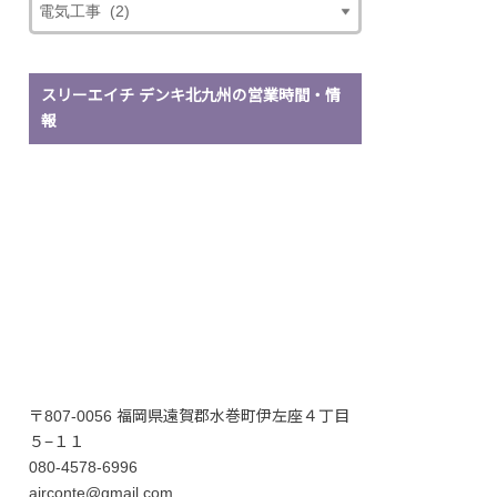
スリーエイチ デンキ北九州の営業時間・情
報
〒807-0056 福岡県遠賀郡水巻町伊左座４丁目
５−１１
080-4578-6996
airconte@gmail.com