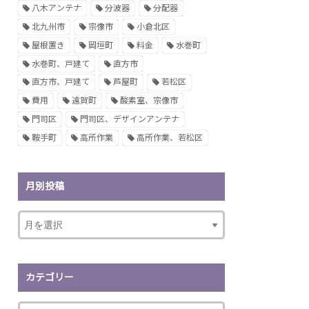
八木アンテナ
分波器
分配器
北九州市
宗像市
小倉北区
屋根置き
岡垣町
料金
水巻町
水巻町、戸建て
直方市
直方市、戸建て
芦屋町
若松区
費用
遠賀町
酸素室、宗像市
門司区
門司区、デザインアンテナ
鞍手町
高所作業
高所作業、若松区
月別投稿
カテゴリー