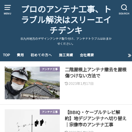
プロのアンテナ工事、ト
MENU
SEARCH
ラブル解決はスリーエイ
チデンキ
北九州地方のデザインアンテナ取り付け、アンテナトラブルはおまか
せください。
TOP
費用
初めての方へ
施工実績
会社概要
二階屋根上アンテナ撤去を屋根
アンテナ工事
傷つけない方法で
2023年1月17日
【BBIQ・ケーブルテレビ解
アンテナ工事
約】地デジアンテナへ切り替え
｜宗像市のアンテナ工事