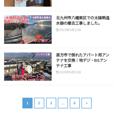
北九州市八幡東区での太陽熱温
太陽熱温水器撤去
水器の撤去工事しました。
2023年5月12日
直方市で倒れたアパート用アン
アンテナ工事
テナを交換｜地デジ・BSアン
テナ工事
2026年5月22日
1
2
3
…
6
>