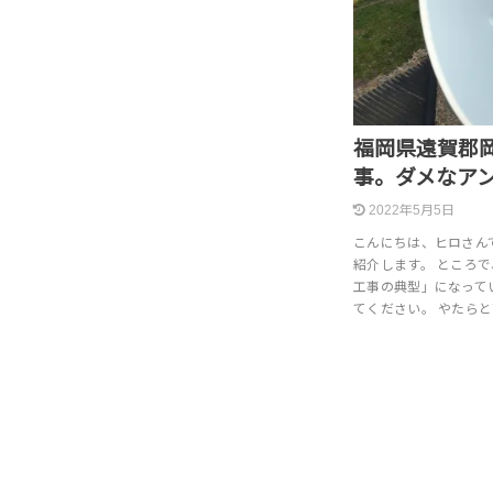
福岡県遠賀郡
事。ダメなア
2022年5月5日
こんにちは、ヒロさん
紹介します。 ところ
工事の典型」になって
てください。 やたら