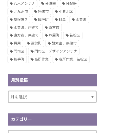
八木アンテナ
分波器
分配器
北九州市
宗像市
小倉北区
屋根置き
岡垣町
料金
水巻町
水巻町、戸建て
直方市
直方市、戸建て
芦屋町
若松区
費用
遠賀町
酸素室、宗像市
門司区
門司区、デザインアンテナ
鞍手町
高所作業
高所作業、若松区
月別投稿
カテゴリー