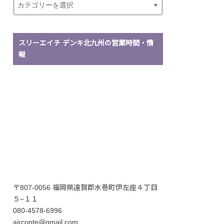
スリーエイチ デンキ北九州の営業時間・情
報
〒807-0056 福岡県遠賀郡水巻町伊左座４丁目
５−１１
080-4578-6996
airconte@gmail.com