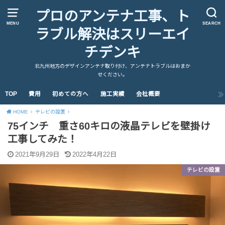
プロのアンテナ工事、ト
MENU
SEARCH
ラブル解決はスリーエイ
チデンキ
北九州地方のデザインアンテナ取り付け、アンテナトラブルはおまか
せください。
TOP
費用
初めての方へ
施工実績
会社概要
HOME
テレビの設置
75インチ 重さ60キロの液晶テレビを壁掛け
工事してみた！
2021年9月29日
2022年4月22日
テレビの設置