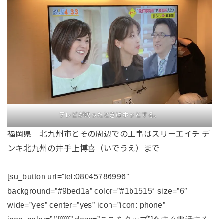
テレビが映ったときはホッとする。
福岡県 北九州市とその周辺での工事はスリーエイチ デ
ンキ北九州の井手上博喜（いでうえ）まで
[su_button url=”tel:08045786996″
background=”#9bed1a” color=”#1b1515″ size=”6″
wide=”yes” center=”yes” icon=”icon: phone”
icon_color=”#ffffff” desc=”ここをタップ”]今すぐ電話する