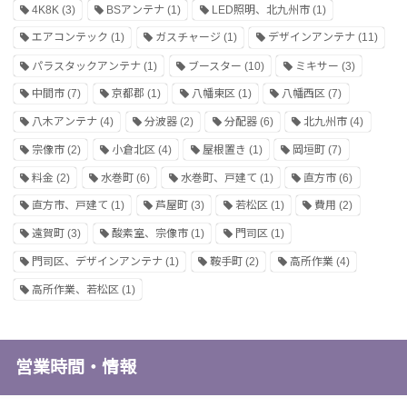
4K8K
(3)
BSアンテナ
(1)
LED照明、北九州市
(1)
エアコンテック
(1)
ガスチャージ
(1)
デザインアンテナ
(11)
パラスタックアンテナ
(1)
ブースター
(10)
ミキサー
(3)
中間市
(7)
京都郡
(1)
八幡東区
(1)
八幡西区
(7)
八木アンテナ
(4)
分波器
(2)
分配器
(6)
北九州市
(4)
宗像市
(2)
小倉北区
(4)
屋根置き
(1)
岡垣町
(7)
料金
(2)
水巻町
(6)
水巻町、戸建て
(1)
直方市
(6)
直方市、戸建て
(1)
芦屋町
(3)
若松区
(1)
費用
(2)
遠賀町
(3)
酸素室、宗像市
(1)
門司区
(1)
門司区、デザインアンテナ
(1)
鞍手町
(2)
高所作業
(4)
高所作業、若松区
(1)
営業時間・情報