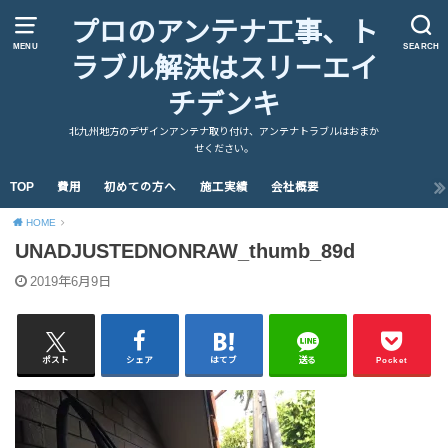
プロのアンテナ工事、ト
MENU
SEARCH
ラブル解決はスリーエイ
チデンキ
北九州地方のデザインアンテナ取り付け、アンテナトラブルはおまか
せください。
TOP
費用
初めての方へ
施工実績
会社概要
HOME
UNADJUSTEDNONRAW_thumb_89d
2019年6月9日
ポスト
シェア
はてブ
送る
Pocket