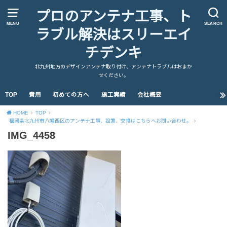
プロのアンテナ工事、ト
MENU
SEARCH
ラブル解決はスリーエイ
チデンキ
北九州地方のデザインアンテナ取り付け、アンテナトラブルはおまか
せください。
TOP
費用
初めての方へ
施工実績
会社概要
HOME
TOP
福岡県北九州市八幡西区のアンテナ工事、設置、交換はこちらへお問い合わせ。
IMG_4458