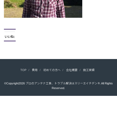
いいね:
TOP
費用
初めての方へ
会社概要
施工実績
©Copyright2026
プロのアンテナ工事、トラブル解決はスリーエイチデンキ
.All Rights
Reserved.