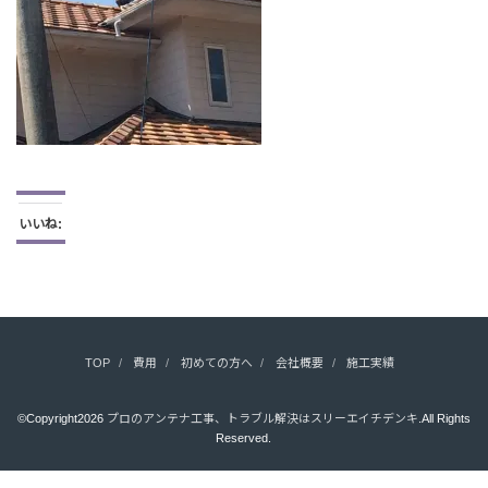
いいね:
TOP
費用
初めての方へ
会社概要
施工実績
©Copyright2026
プロのアンテナ工事、トラブル解決はスリーエイチデンキ
.All Rights
Reserved.