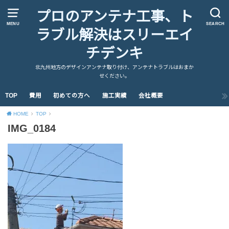
プロのアンテナ工事、ト
MENU
SEARCH
ラブル解決はスリーエイ
チデンキ
北九州地方のデザインアンテナ取り付け、アンテナトラブルはおまか
せください。
TOP
費用
初めての方へ
施工実績
会社概要
HOME
TOP
IMG_0184