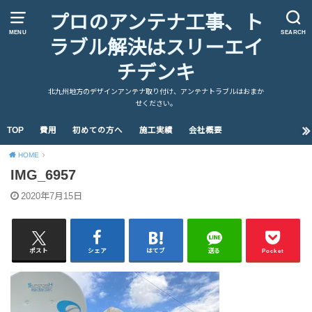
プロのアンテナ工事、ト
MENU
SEARCH
ラブル解決はスリーエイ
チデンキ
北九州地方のデザインアンテナ取り付け、アンテナトラブルはおまか
せください。
TOP
費用
初めての方へ
施工実績
会社概要
HOME
IMG_6957
2020年7月15日
ポスト
シェア
はてブ
送る
Pocket