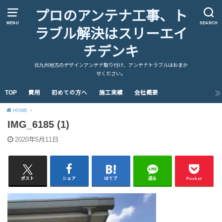
プロのアンテナ工事、ト
MENU
SEARCH
ラブル解決はスリーエイ
チデンキ
北九州地方のデザインアンテナ取り付け、アンテナトラブルはおまか
せください。
TOP
費用
初めての方へ
施工実績
会社概要
HOME
IMG_6185 (1)
2020年5月11日
ポスト
シェア
はてブ
送る
Pocket