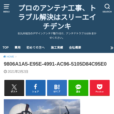
プロのアンテナ工事、ト
MENU
SEARCH
ラブル解決はスリーエイ
チデンキ
北九州地方のデザインアンテナ取り付け、アンテナトラブルはおまか
せください。
TOP
費用
初めての方へ
施工実績
会社概要
HOME
9806A1A5-E95E-4991-AC96-5105D84C95E0
2021年2月2日
ポスト
シェア
はてブ
送る
Pocket