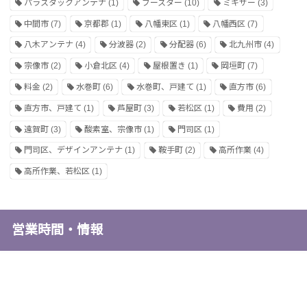
パラスタックアンテナ
(1)
ブースター
(10)
ミキサー
(3)
中間市
(7)
京都郡
(1)
八幡東区
(1)
八幡西区
(7)
八木アンテナ
(4)
分波器
(2)
分配器
(6)
北九州市
(4)
宗像市
(2)
小倉北区
(4)
屋根置き
(1)
岡垣町
(7)
料金
(2)
水巻町
(6)
水巻町、戸建て
(1)
直方市
(6)
直方市、戸建て
(1)
芦屋町
(3)
若松区
(1)
費用
(2)
遠賀町
(3)
酸素室、宗像市
(1)
門司区
(1)
門司区、デザインアンテナ
(1)
鞍手町
(2)
高所作業
(4)
高所作業、若松区
(1)
営業時間・情報