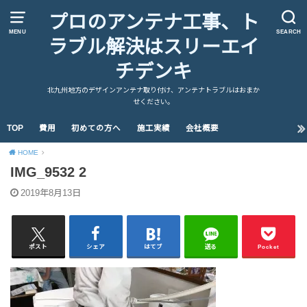
プロのアンテナ工事、ト
MENU
SEARCH
ラブル解決はスリーエイ
チデンキ
北九州地方のデザインアンテナ取り付け、アンテナトラブルはおまか
せください。
TOP
費用
初めての方へ
施工実績
会社概要
HOME
IMG_9532 2
2019年8月13日
ポスト
シェア
はてブ
送る
Pocket