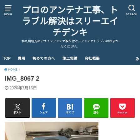
プロのアンテナ工事、ト
MENU
SEARCH
ラブル解決はスリーエイ
チデンキ
北九州地方のデザインアンテナ取り付け、アンテナトラブルはおまか
せください。
TOP
費用
初めての方へ
施工実績
会社概要
HOME
IMG_8067 2
2020年7月16日
ポスト
シェア
はてブ
送る
Pocket