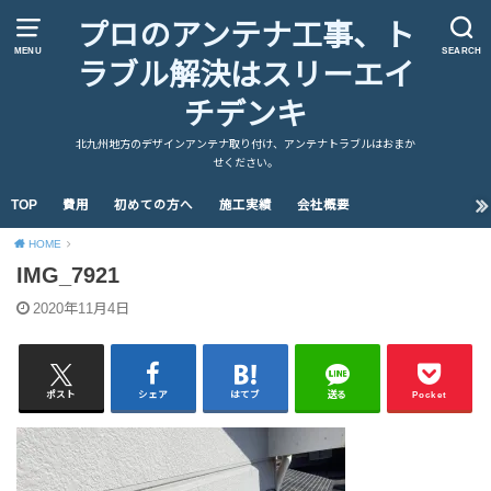
プロのアンテナ工事、ト
MENU
SEARCH
ラブル解決はスリーエイ
チデンキ
北九州地方のデザインアンテナ取り付け、アンテナトラブルはおまか
せください。
TOP
費用
初めての方へ
施工実績
会社概要
HOME
IMG_7921
2020年11月4日
ポスト
シェア
はてブ
送る
Pocket