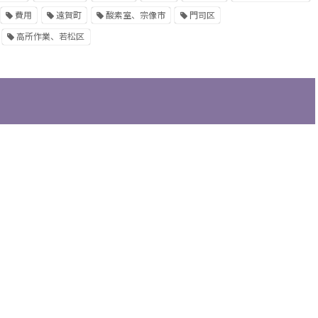
費用
遠賀町
酸素室、宗像市
門司区
高所作業、若松区