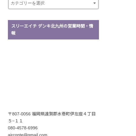
スリーエイチ デンキ北九州の営業時間・情
報
〒807-0056 福岡県遠賀郡水巻町伊左座４丁目
５−１１
080-4578-6996
airconte@gmail.com