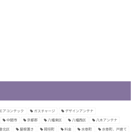
エアコンテック
ガスチャージ
デザインアンテナ
中間市
京都郡
八幡東区
八幡西区
八木アンテナ
倉北区
屋根置き
岡垣町
料金
水巻町
水巻町、戸建て