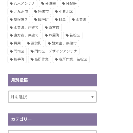
八木アンテナ
分波器
分配器
北九州市
宗像市
小倉北区
屋根置き
岡垣町
料金
水巻町
水巻町、戸建て
直方市
直方市、戸建て
芦屋町
若松区
費用
遠賀町
酸素室、宗像市
門司区
門司区、デザインアンテナ
鞍手町
高所作業
高所作業、若松区
月別投稿
カテゴリー