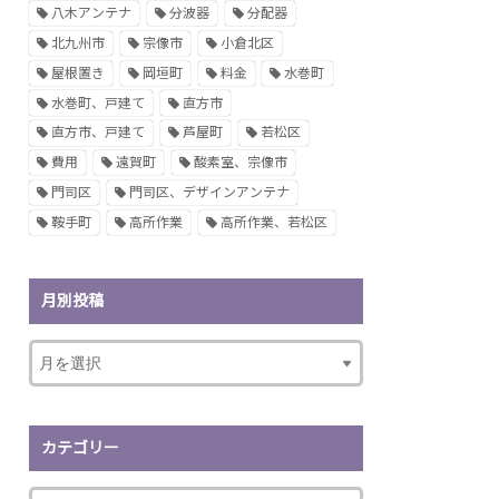
八木アンテナ
分波器
分配器
北九州市
宗像市
小倉北区
屋根置き
岡垣町
料金
水巻町
水巻町、戸建て
直方市
直方市、戸建て
芦屋町
若松区
費用
遠賀町
酸素室、宗像市
門司区
門司区、デザインアンテナ
鞍手町
高所作業
高所作業、若松区
月別投稿
カテゴリー