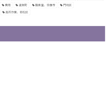
費用
遠賀町
酸素室、宗像市
門司区
高所作業、若松区