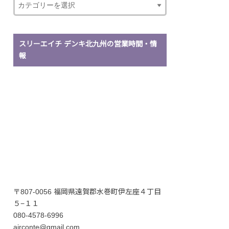
スリーエイチ デンキ北九州の営業時間・情
報
〒807-0056 福岡県遠賀郡水巻町伊左座４丁目
５−１１
080-4578-6996
airconte@gmail.com