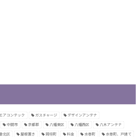
エアコンテック
ガスチャージ
デザインアンテナ
中間市
京都郡
八幡東区
八幡西区
八木アンテナ
倉北区
屋根置き
岡垣町
料金
水巻町
水巻町、戸建て