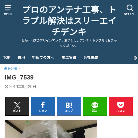
プロのアンテナ工事、ト
MENU
SEARCH
ラブル解決はスリーエイ
チデンキ
北九州地方のデザインアンテナ取り付け、アンテナトラブルはおまか
せください。
TOP
費用
初めての方へ
施工実績
会社概要
HOME
IMG_7539
2019年8月20日
ポスト
シェア
はてブ
送る
Pocket