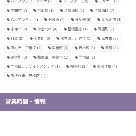
パラスタックアンテナ
(1)
ブースター
(10)
ミキサー
(3)
中間市
(7)
京都郡
(1)
八幡東区
(1)
八幡西区
(7)
八木アンテナ
(4)
分波器
(2)
分配器
(6)
北九州市
(4)
宗像市
(2)
小倉北区
(4)
屋根置き
(1)
岡垣町
(7)
料金
(2)
水巻町
(6)
水巻町、戸建て
(1)
直方市
(6)
直方市、戸建て
(1)
芦屋町
(3)
若松区
(1)
費用
(2)
遠賀町
(3)
酸素室、宗像市
(1)
門司区
(1)
門司区、デザインアンテナ
(1)
鞍手町
(2)
高所作業
(4)
高所作業、若松区
(1)
営業時間・情報