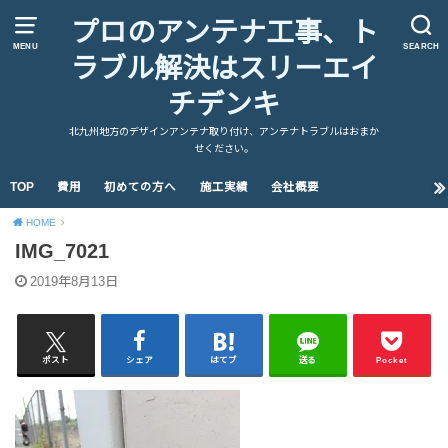
プロのアンテナ工事、ト
MENU
SEARCH
ラブル解決はスリーエイ
チデンキ
北九州地方のデザインアンテナ取り付け、アンテナトラブルはおまか
せください。
TOP
費用
初めての方へ
施工実績
会社概要
HOME
IMG_7021
2019年8月13日
ポスト
シェア
はてブ
送る
Pocket