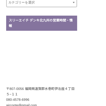
スリーエイチ デンキ北九州の営業時間・情
報
〒807-0056 福岡県遠賀郡水巻町伊左座４丁目
５−１１
080-4578-6996
airconte@gmail.com