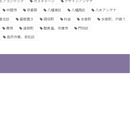
エアコンテック
ガスチャージ
デザインアンテナ
中間市
京都郡
八幡東区
八幡西区
八木アンテナ
倉北区
屋根置き
岡垣町
料金
水巻町
水巻町、戸建て
費用
遠賀町
酸素室、宗像市
門司区
高所作業、若松区