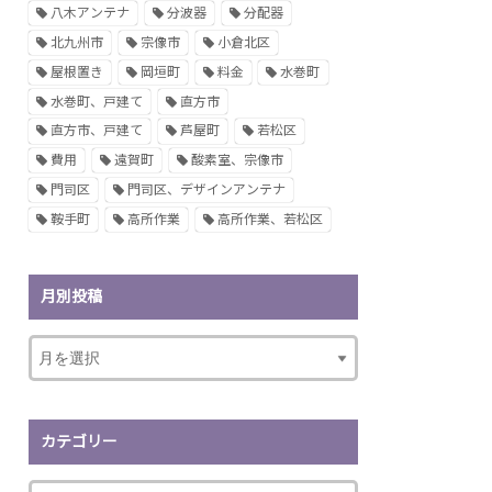
八木アンテナ
分波器
分配器
北九州市
宗像市
小倉北区
屋根置き
岡垣町
料金
水巻町
水巻町、戸建て
直方市
直方市、戸建て
芦屋町
若松区
費用
遠賀町
酸素室、宗像市
門司区
門司区、デザインアンテナ
鞍手町
高所作業
高所作業、若松区
月別投稿
カテゴリー