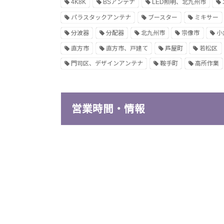
4K8K
BSアンテナ
LED照明、北九州市
パラスタックアンテナ
ブースター
ミキサー
分波器
分配器
北九州市
宗像市
小
直方市
直方市、戸建て
芦屋町
若松区
門司区、デザインアンテナ
鞍手町
高所作業
営業時間・情報