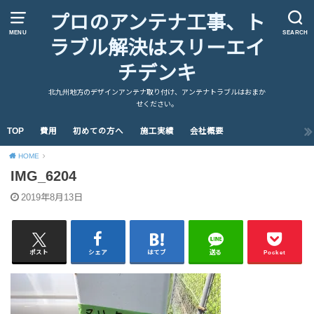
プロのアンテナ工事、ト
MENU
SEARCH
ラブル解決はスリーエイ
チデンキ
北九州地方のデザインアンテナ取り付け、アンテナトラブルはおまか
せください。
TOP
費用
初めての方へ
施工実績
会社概要
HOME
IMG_6204
2019年8月13日
ポスト
シェア
はてブ
送る
Pocket