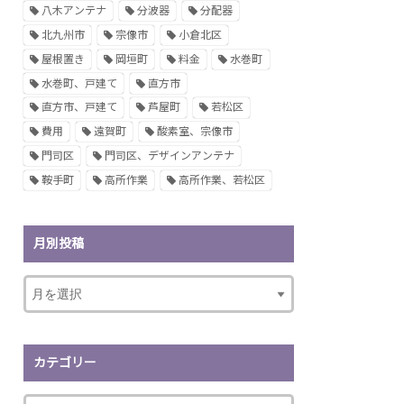
八木アンテナ
分波器
分配器
北九州市
宗像市
小倉北区
屋根置き
岡垣町
料金
水巻町
水巻町、戸建て
直方市
直方市、戸建て
芦屋町
若松区
費用
遠賀町
酸素室、宗像市
門司区
門司区、デザインアンテナ
鞍手町
高所作業
高所作業、若松区
月別投稿
カテゴリー