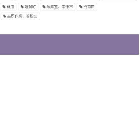
費用
遠賀町
酸素室、宗像市
門司区
高所作業、若松区