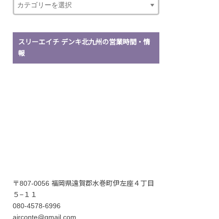
スリーエイチ デンキ北九州の営業時間・情
報
〒807-0056 福岡県遠賀郡水巻町伊左座４丁目
５−１１
080-4578-6996
airconte@gmail.com