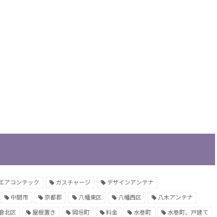
エアコンテック
ガスチャージ
デザインアンテナ
中間市
京都郡
八幡東区
八幡西区
八木アンテナ
倉北区
屋根置き
岡垣町
料金
水巻町
水巻町、戸建て