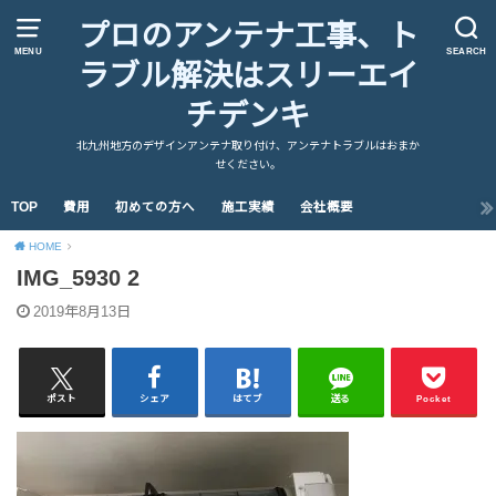
プロのアンテナ工事、ト
MENU
SEARCH
ラブル解決はスリーエイ
チデンキ
北九州地方のデザインアンテナ取り付け、アンテナトラブルはおまか
せください。
TOP
費用
初めての方へ
施工実績
会社概要
HOME
IMG_5930 2
2019年8月13日
ポスト
シェア
はてブ
送る
Pocket