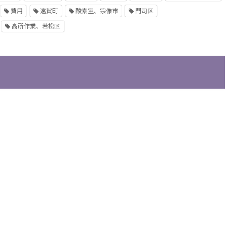
費用
遠賀町
酸素室、宗像市
門司区
高所作業、若松区