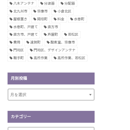
八木アンテナ
分波器
分配器
北九州市
宗像市
小倉北区
屋根置き
岡垣町
料金
水巻町
水巻町、戸建て
直方市
直方市、戸建て
芦屋町
若松区
費用
遠賀町
酸素室、宗像市
門司区
門司区、デザインアンテナ
鞍手町
高所作業
高所作業、若松区
月別投稿
カテゴリー