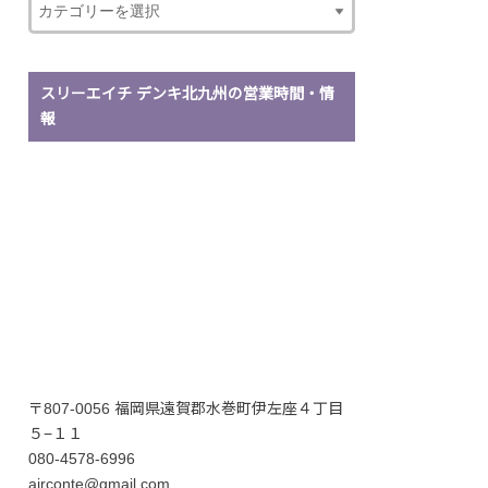
スリーエイチ デンキ北九州の営業時間・情
報
〒807-0056 福岡県遠賀郡水巻町伊左座４丁目
５−１１
080-4578-6996
airconte@gmail.com