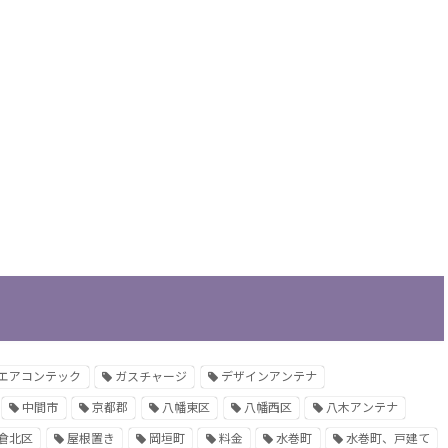
エアコンテック
ガスチャージ
デザインアンテナ
中間市
京都郡
八幡東区
八幡西区
八木アンテナ
倉北区
屋根置き
岡垣町
料金
水巻町
水巻町、戸建て