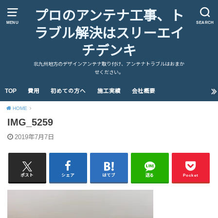
プロのアンテナ工事、ト
MENU
SEARCH
ラブル解決はスリーエイ
チデンキ
北九州地方のデザインアンテナ取り付け、アンテナトラブルはおまか
せください。
TOP
費用
初めての方へ
施工実績
会社概要
HOME
IMG_5259
2019年7月7日
ポスト
シェア
はてブ
送る
Pocket