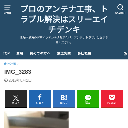
プロのアンテナ工事、ト
MENU
SEARCH
ラブル解決はスリーエイ
チデンキ
北九州地方のデザインアンテナ取り付け、アンテナトラブルはおまか
せください。
TOP
費用
初めての方へ
施工実績
会社概要
HOME
IMG_3283
2019年8月1日
ポスト
シェア
はてブ
送る
Pocket