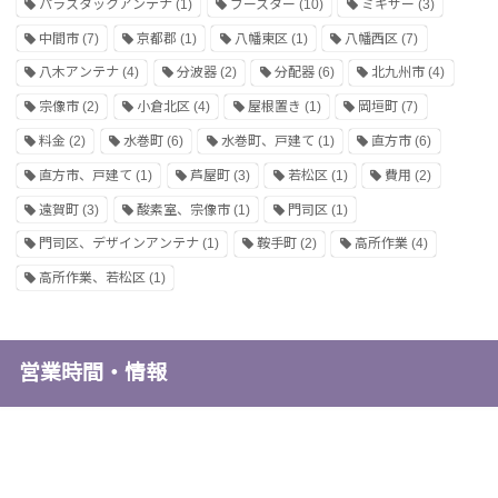
パラスタックアンテナ
(1)
ブースター
(10)
ミキサー
(3)
中間市
(7)
京都郡
(1)
八幡東区
(1)
八幡西区
(7)
八木アンテナ
(4)
分波器
(2)
分配器
(6)
北九州市
(4)
宗像市
(2)
小倉北区
(4)
屋根置き
(1)
岡垣町
(7)
料金
(2)
水巻町
(6)
水巻町、戸建て
(1)
直方市
(6)
直方市、戸建て
(1)
芦屋町
(3)
若松区
(1)
費用
(2)
遠賀町
(3)
酸素室、宗像市
(1)
門司区
(1)
門司区、デザインアンテナ
(1)
鞍手町
(2)
高所作業
(4)
高所作業、若松区
(1)
営業時間・情報