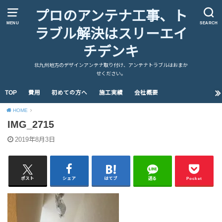
プロのアンテナ工事、ト
MENU
SEARCH
ラブル解決はスリーエイ
チデンキ
北九州地方のデザインアンテナ取り付け、アンテナトラブルはおまか
せください。
TOP
費用
初めての方へ
施工実績
会社概要
HOME
IMG_2715
2019年8月3日
ポスト
シェア
はてブ
送る
Pocket