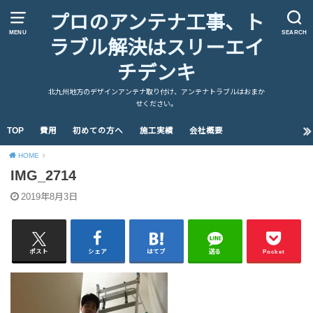
プロのアンテナ工事、ト
MENU
SEARCH
ラブル解決はスリーエイ
チデンキ
北九州地方のデザインアンテナ取り付け、アンテナトラブルはおまか
せください。
TOP
費用
初めての方へ
施工実績
会社概要
HOME
IMG_2714
2019年8月3日
ポスト
シェア
はてブ
送る
Pocket