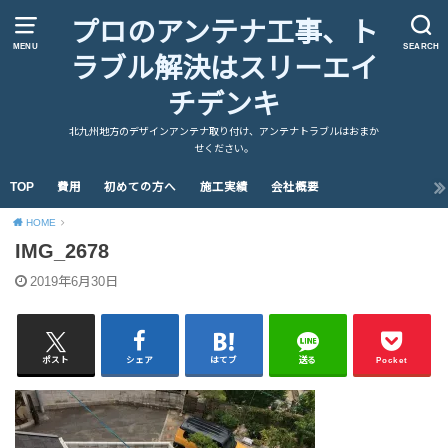
プロのアンテナ工事、ト
MENU
SEARCH
ラブル解決はスリーエイ
チデンキ
北九州地方のデザインアンテナ取り付け、アンテナトラブルはおまか
せください。
TOP
費用
初めての方へ
施工実績
会社概要
HOME
IMG_2678
2019年6月30日
ポスト
シェア
はてブ
送る
Pocket