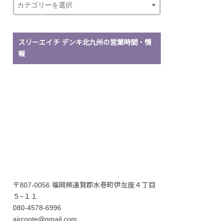
スリーエイチ デンキ北九州の営業時間・情
報
〒807-0056 福岡県遠賀郡水巻町伊左座４丁目
５−１１
080-4578-6996
airconte@gmail.com