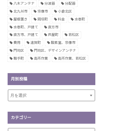
八木アンテナ
分波器
分配器
北九州市
宗像市
小倉北区
屋根置き
岡垣町
料金
水巻町
水巻町、戸建て
直方市
直方市、戸建て
芦屋町
若松区
費用
遠賀町
酸素室、宗像市
門司区
門司区、デザインアンテナ
鞍手町
高所作業
高所作業、若松区
月別投稿
カテゴリー