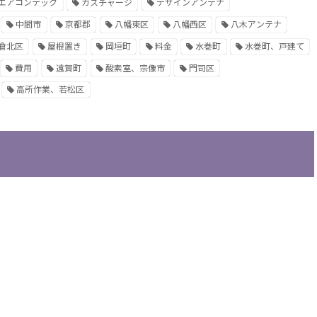
エアコンテック
ガスチャージ
デザインアンテナ
中間市
京都郡
八幡東区
八幡西区
八木アンテナ
倉北区
屋根置き
岡垣町
料金
水巻町
水巻町、戸建て
費用
遠賀町
酸素室、宗像市
門司区
高所作業、若松区