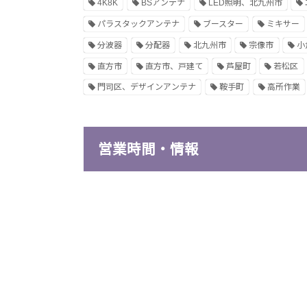
4K8K
BSアンテナ
LED照明、北九州市
パラスタックアンテナ
ブースター
ミキサー
分波器
分配器
北九州市
宗像市
小
直方市
直方市、戸建て
芦屋町
若松区
門司区、デザインアンテナ
鞍手町
高所作業
営業時間・情報