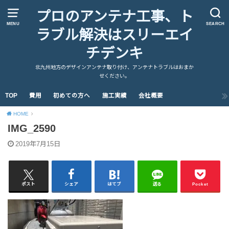
プロのアンテナ工事、ト
MENU
SEARCH
ラブル解決はスリーエイ
チデンキ
北九州地方のデザインアンテナ取り付け、アンテナトラブルはおまか
せください。
TOP
費用
初めての方へ
施工実績
会社概要
HOME
IMG_2590
2019年7月15日
ポスト
シェア
はてブ
送る
Pocket