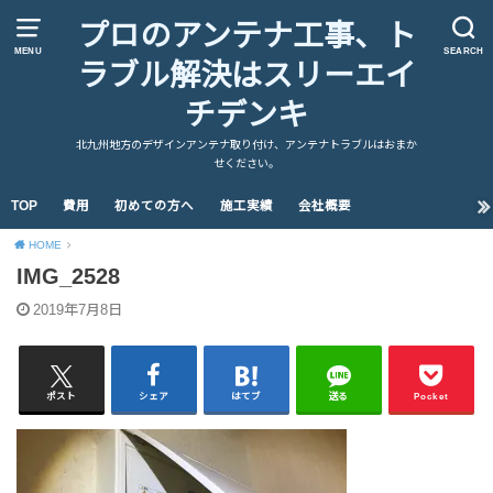
プロのアンテナ工事、ト
MENU
SEARCH
ラブル解決はスリーエイ
チデンキ
北九州地方のデザインアンテナ取り付け、アンテナトラブルはおまか
せください。
TOP
費用
初めての方へ
施工実績
会社概要
HOME
IMG_2528
2019年7月8日
ポスト
シェア
はてブ
送る
Pocket