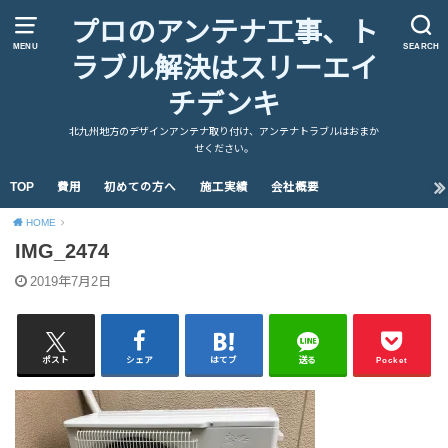
プロのアンテナ工事、ト
MENU
SEARCH
ラブル解決はスリーエイ
チデンキ
北九州地方のデザインアンテナ取り付け、アンテナトラブルはおまか
せください。
TOP
費用
初めての方へ
施工実績
会社概要
HOME
IMG_2474
2019年7月2日
ポスト
シェア
はてブ
送る
Pocket