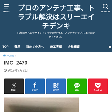
プロのアンテナ工事、ト
MENU
SEARCH
ラブル解決はスリーエイ
チデンキ
北九州地方のデザインアンテナ取り付け、アンテナトラブルはおまか
せください。
TOP
費用
初めての方へ
施工実績
会社概要
HOME
IMG_2470
2019年7月2日
ポスト
シェア
はてブ
送る
Pocket