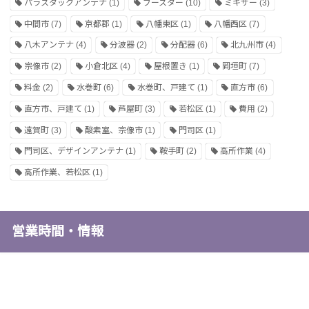
パラスタックアンテナ
(1)
ブースター
(10)
ミキサー
(3)
中間市
(7)
京都郡
(1)
八幡東区
(1)
八幡西区
(7)
八木アンテナ
(4)
分波器
(2)
分配器
(6)
北九州市
(4)
宗像市
(2)
小倉北区
(4)
屋根置き
(1)
岡垣町
(7)
料金
(2)
水巻町
(6)
水巻町、戸建て
(1)
直方市
(6)
直方市、戸建て
(1)
芦屋町
(3)
若松区
(1)
費用
(2)
遠賀町
(3)
酸素室、宗像市
(1)
門司区
(1)
門司区、デザインアンテナ
(1)
鞍手町
(2)
高所作業
(4)
高所作業、若松区
(1)
営業時間・情報