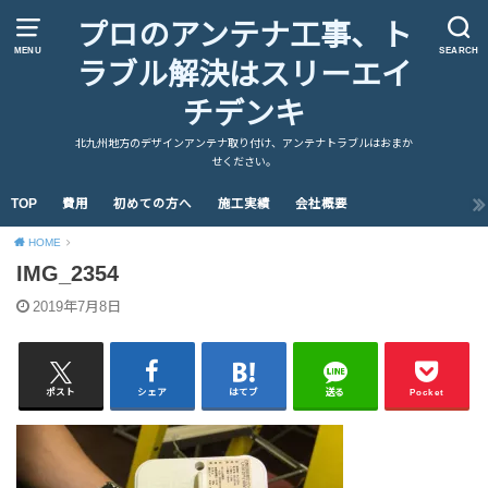
プロのアンテナ工事、ト
MENU
SEARCH
ラブル解決はスリーエイ
チデンキ
北九州地方のデザインアンテナ取り付け、アンテナトラブルはおまか
せください。
TOP
費用
初めての方へ
施工実績
会社概要
HOME
IMG_2354
2019年7月8日
ポスト
シェア
はてブ
送る
Pocket