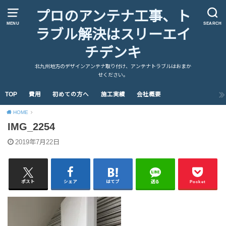
プロのアンテナ工事、ト
MENU
SEARCH
ラブル解決はスリーエイ
チデンキ
北九州地方のデザインアンテナ取り付け、アンテナトラブルはおまか
せください。
TOP
費用
初めての方へ
施工実績
会社概要
HOME
IMG_2254
2019年7月22日
ポスト
シェア
はてブ
送る
Pocket