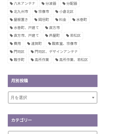
八木アンテナ
分波器
分配器
北九州市
宗像市
小倉北区
屋根置き
岡垣町
料金
水巻町
水巻町、戸建て
直方市
直方市、戸建て
芦屋町
若松区
費用
遠賀町
酸素室、宗像市
門司区
門司区、デザインアンテナ
鞍手町
高所作業
高所作業、若松区
月別投稿
カテゴリー