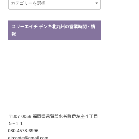
スリーエイチ デンキ北九州の営業時間・情
報
〒807-0056 福岡県遠賀郡水巻町伊左座４丁目
５−１１
080-4578-6996
airconte@gmail.com