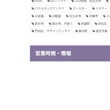
4K8K
BSアンテナ
LED照明、北九州市
パラスタックアンテナ
ブースター
ミキサー
分波器
分配器
北九州市
宗像市
小
直方市
直方市、戸建て
芦屋町
若松区
門司区、デザインアンテナ
鞍手町
高所作業
営業時間・情報