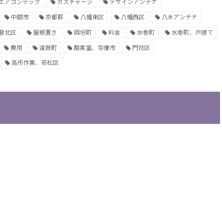
エアコンテック
ガスチャージ
デザインアンテナ
中間市
京都郡
八幡東区
八幡西区
八木アンテナ
倉北区
屋根置き
岡垣町
料金
水巻町
水巻町、戸建て
費用
遠賀町
酸素室、宗像市
門司区
高所作業、若松区