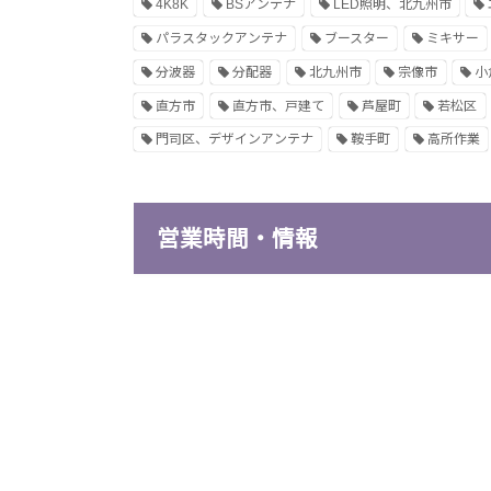
4K8K
BSアンテナ
LED照明、北九州市
パラスタックアンテナ
ブースター
ミキサー
分波器
分配器
北九州市
宗像市
小
直方市
直方市、戸建て
芦屋町
若松区
門司区、デザインアンテナ
鞍手町
高所作業
営業時間・情報