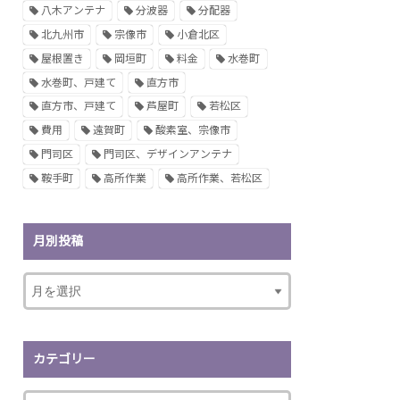
八木アンテナ
分波器
分配器
北九州市
宗像市
小倉北区
屋根置き
岡垣町
料金
水巻町
水巻町、戸建て
直方市
直方市、戸建て
芦屋町
若松区
費用
遠賀町
酸素室、宗像市
門司区
門司区、デザインアンテナ
鞍手町
高所作業
高所作業、若松区
月別投稿
カテゴリー