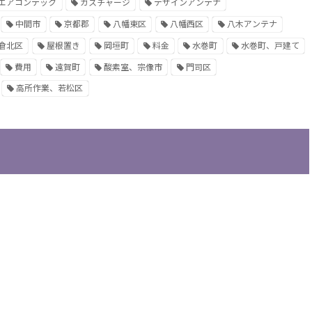
エアコンテック
ガスチャージ
デザインアンテナ
中間市
京都郡
八幡東区
八幡西区
八木アンテナ
倉北区
屋根置き
岡垣町
料金
水巻町
水巻町、戸建て
費用
遠賀町
酸素室、宗像市
門司区
高所作業、若松区