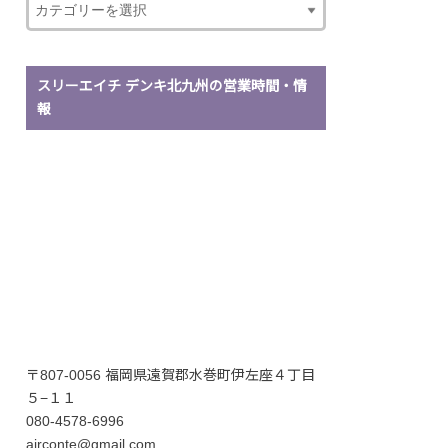
スリーエイチ デンキ北九州の営業時間・情
報
〒807-0056 福岡県遠賀郡水巻町伊左座４丁目
５−１１
080-4578-6996
airconte@gmail.com