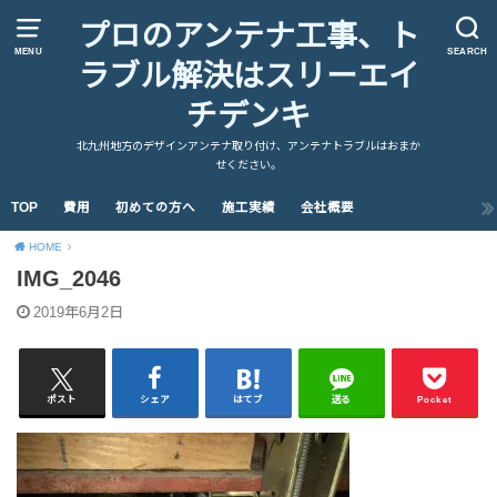
プロのアンテナ工事、ト
MENU
SEARCH
ラブル解決はスリーエイ
チデンキ
北九州地方のデザインアンテナ取り付け、アンテナトラブルはおまか
せください。
TOP
費用
初めての方へ
施工実績
会社概要
HOME
IMG_2046
2019年6月2日
ポスト
シェア
はてブ
送る
Pocket