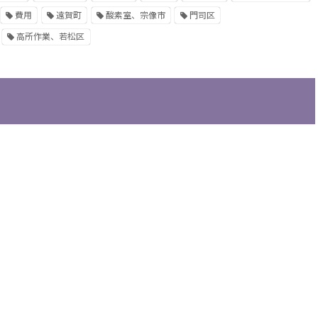
費用
遠賀町
酸素室、宗像市
門司区
高所作業、若松区