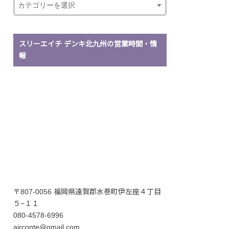
スリーエイチ デンキ北九州の営業時間・情
報
〒807-0056 福岡県遠賀郡水巻町伊左座４丁目
５−１１
080-4578-6996
airconte@gmail.com