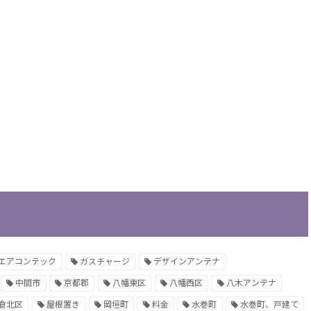
エアコンテック
ガスチャージ
デザインアンテナ
中間市
京都郡
八幡東区
八幡西区
八木アンテナ
倉北区
屋根置き
岡垣町
料金
水巻町
水巻町、戸建て