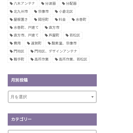
八木アンテナ
分波器
分配器
北九州市
宗像市
小倉北区
屋根置き
岡垣町
料金
水巻町
水巻町、戸建て
直方市
直方市、戸建て
芦屋町
若松区
費用
遠賀町
酸素室、宗像市
門司区
門司区、デザインアンテナ
鞍手町
高所作業
高所作業、若松区
月別投稿
カテゴリー