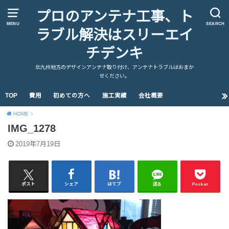
プロのアンテナ工事、ト
MENU
SEARCH
ラブル解決はスリーエイ
チデンキ
北九州地方のデザインアンテナ取り付け、アンテナトラブルはおまか
せください。
TOP
費用
初めての方へ
施工実績
会社概要
HOME
IMG_1278
2019年7月19日
ポスト
シェア
はてブ
送る
Pocket