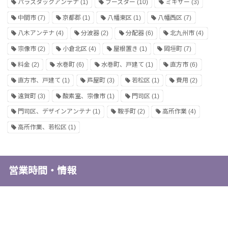
パラスタックアンテナ
(1)
ブースター
(10)
ミキサー
(3)
中間市
(7)
京都郡
(1)
八幡東区
(1)
八幡西区
(7)
八木アンテナ
(4)
分波器
(2)
分配器
(6)
北九州市
(4)
宗像市
(2)
小倉北区
(4)
屋根置き
(1)
岡垣町
(7)
料金
(2)
水巻町
(6)
水巻町、戸建て
(1)
直方市
(6)
直方市、戸建て
(1)
芦屋町
(3)
若松区
(1)
費用
(2)
遠賀町
(3)
酸素室、宗像市
(1)
門司区
(1)
門司区、デザインアンテナ
(1)
鞍手町
(2)
高所作業
(4)
高所作業、若松区
(1)
営業時間・情報