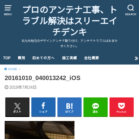
プロのアンテナ工事、ト
MENU
SEARCH
ラブル解決はスリーエイ
チデンキ
北九州地方のデザインアンテナ取り付け、アンテナトラブルはおまか
せください。
TOP
費用
初めての方へ
施工実績
会社概要
HOME
20161010_040013242_iOS
2019年7月24日
ポスト
シェア
はてブ
送る
Pocket