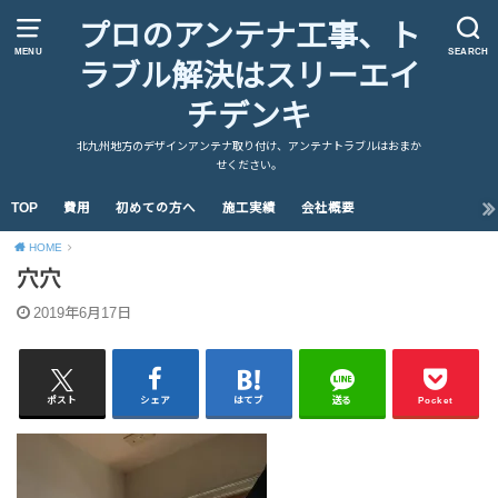
プロのアンテナ工事、ト
MENU
SEARCH
ラブル解決はスリーエイ
チデンキ
北九州地方のデザインアンテナ取り付け、アンテナトラブルはおまか
せください。
TOP
費用
初めての方へ
施工実績
会社概要
HOME
穴穴
2019年6月17日
ポスト
シェア
はてブ
送る
Pocket