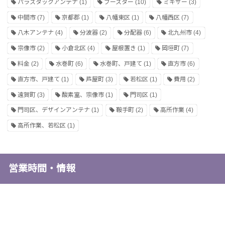
パラスタックアンテナ
(1)
ブースター
(10)
ミキサー
(3)
中間市
(7)
京都郡
(1)
八幡東区
(1)
八幡西区
(7)
八木アンテナ
(4)
分波器
(2)
分配器
(6)
北九州市
(4)
宗像市
(2)
小倉北区
(4)
屋根置き
(1)
岡垣町
(7)
料金
(2)
水巻町
(6)
水巻町、戸建て
(1)
直方市
(6)
直方市、戸建て
(1)
芦屋町
(3)
若松区
(1)
費用
(2)
遠賀町
(3)
酸素室、宗像市
(1)
門司区
(1)
門司区、デザインアンテナ
(1)
鞍手町
(2)
高所作業
(4)
高所作業、若松区
(1)
営業時間・情報